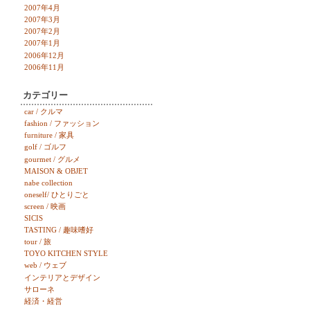
2007年4月
2007年3月
2007年2月
2007年1月
2006年12月
2006年11月
カテゴリー
car / クルマ
fashion / ファッション
furniture / 家具
golf / ゴルフ
gourmet / グルメ
MAISON & OBJET
nabe collection
oneself/ ひとりごと
screen / 映画
SICIS
TASTING / 趣味嗜好
tour / 旅
TOYO KITCHEN STYLE
web / ウェブ
インテリアとデザイン
サローネ
経済・経営