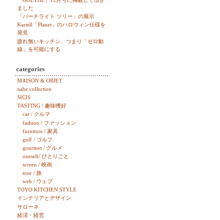
「GOETHE」12月号に掲載して頂き
ました
「パーチライト ツリー」の展示
Kartell「Planet」のハロウィン仕様を
発見
疲れ無いキッチン、つまり「ゼロ動
線」を可能にする
categories
MAISON & OBJET
nabe collection
SICIS
TASTING / 趣味嗜好
car / クルマ
fashion / ファッション
furniture / 家具
golf / ゴルフ
gourmet / グルメ
oneself/ ひとりごと
screen / 映画
tour / 旅
web / ウェブ
TOYO KITCHEN STYLE
インテリアとデザイン
サローネ
経済・経営