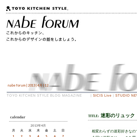
nabe forum | 2013 | 4月 | 12
TOYO KITCHEN STYLE BLOG MAGAZINE |
SICIS Live
|
STUDIO N
迷彩のリュック
TITLE:
calendar
2013年4月
月
火
水
木
金
土
日
相変わらずの迷彩好きなの
1
2
3
4
5
6
7