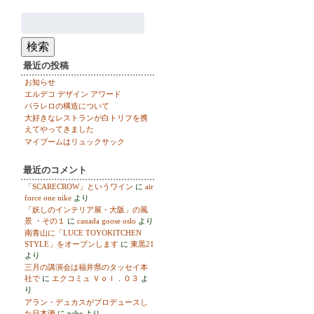
検
索:
検索
最近の投稿
お知らせ
エルデコ デザイン アワード
パラレロの構造について
大好きなレストランが白トリフを携
えてやってきました
マイブームはリュックサック
最近のコメント
「SCARECROW」というワイン
に
air
force one nike
より
「妖しのインテリア展・大阪」の風
景 ・その１
に
canada goose oslo
より
南青山に「LUCE TOYOKITCHEN
STYLE」をオープンします
に
東黒21
より
三月の講演会は福井県のタッセイ本
社で
に
エクコミュ Ｖｏｌ．０３
よ
り
アラン・デュカスがプロデュースし
た日本酒
に
nabe
より