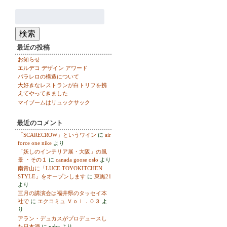
検
索:
検索
最近の投稿
お知らせ
エルデコ デザイン アワード
パラレロの構造について
大好きなレストランが白トリフを携
えてやってきました
マイブームはリュックサック
最近のコメント
「SCARECROW」というワイン
に
air
force one nike
より
「妖しのインテリア展・大阪」の風
景 ・その１
に
canada goose oslo
より
南青山に「LUCE TOYOKITCHEN
STYLE」をオープンします
に
東黒21
より
三月の講演会は福井県のタッセイ本
社で
に
エクコミュ Ｖｏｌ．０３
よ
り
アラン・デュカスがプロデュースし
た日本酒
に
nabe
より