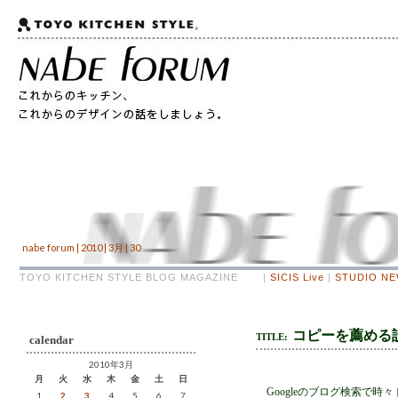
nabe forum | 2010 | 3月 | 30
TOYO KITCHEN STYLE BLOG MAGAZINE |
SICIS Live
|
STUDIO N
コピーを薦める
TITLE:
calendar
2010年3月
月
火
水
木
金
土
日
Googleのブログ検索で時
1
2
3
4
5
6
7