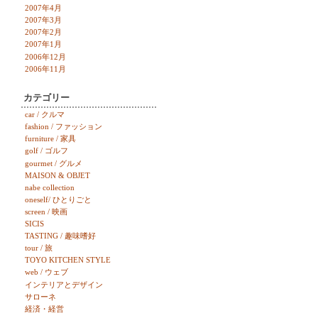
2007年4月
2007年3月
2007年2月
2007年1月
2006年12月
2006年11月
カテゴリー
car / クルマ
fashion / ファッション
furniture / 家具
golf / ゴルフ
gourmet / グルメ
MAISON & OBJET
nabe collection
oneself/ ひとりごと
screen / 映画
SICIS
TASTING / 趣味嗜好
tour / 旅
TOYO KITCHEN STYLE
web / ウェブ
インテリアとデザイン
サローネ
経済・経営