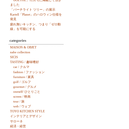
「GOETHE」12月号に掲載して頂き
ました
「パーチライト ツリー」の展示
Kartell「Planet」のハロウィン仕様を
発見
疲れ無いキッチン、つまり「ゼロ動
線」を可能にする
categories
MAISON & OBJET
nabe collection
SICIS
TASTING / 趣味嗜好
car / クルマ
fashion / ファッション
furniture / 家具
golf / ゴルフ
gourmet / グルメ
oneself/ ひとりごと
screen / 映画
tour / 旅
web / ウェブ
TOYO KITCHEN STYLE
インテリアとデザイン
サローネ
経済・経営