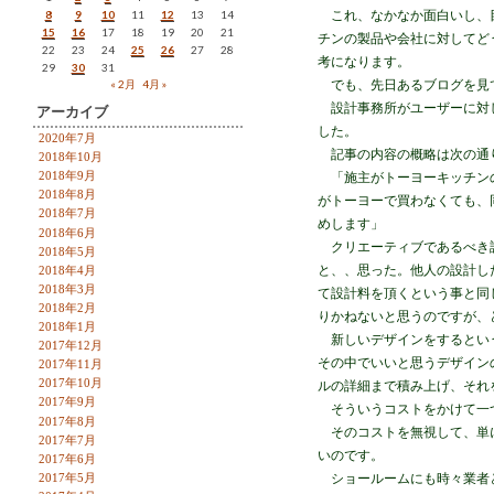
8
9
10
11
12
13
14
これ、なかなか面白いし、目
15
16
17
18
19
20
21
チンの製品や会社に対してど
22
23
24
25
26
27
28
考になります。
29
30
31
« 2月
4月 »
でも、先日あるブログを見
設計事務所がユーザーに対し
アーカイブ
した。
2020年7月
記事の内容の概略は次の通
2018年10月
2018年9月
「施主がトーヨーキッチンの
2018年8月
がトーヨーで買わなくても、
2018年7月
めします」
2018年6月
クリエーティブであるべき設
2018年5月
と、、思った。他人の設計し
2018年4月
2018年3月
て設計料を頂くという事と同
2018年2月
りかねないと思うのですが、
2018年1月
新しいデザインをするという
2017年12月
その中でいいと思うデザイン
2017年11月
2017年10月
ルの詳細まで積み上げ、それ
2017年9月
そういうコストをかけて一
2017年8月
そのコストを無視して、単に
2017年7月
いのです。
2017年6月
2017年5月
ショールームにも時々業者と