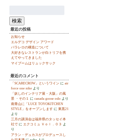
検
索:
検索
最近の投稿
お知らせ
エルデコ デザイン アワード
パラレロの構造について
大好きなレストランが白トリフを携
えてやってきました
マイブームはリュックサック
最近のコメント
「SCARECROW」というワイン
に
air
force one nike
より
「妖しのインテリア展・大阪」の風
景 ・その１
に
canada goose oslo
より
南青山に「LUCE TOYOKITCHEN
STYLE」をオープンします
に
東黒21
より
三月の講演会は福井県のタッセイ本
社で
に
エクコミュ Ｖｏｌ．０３
よ
り
アラン・デュカスがプロデュースし
た日本酒
に
nabe
より