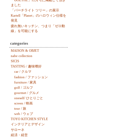
「GOETHE」12月号に掲載して頂き
ました
「パーチライト ツリー」の展示
Kartell「Planet」のハロウィン仕様を
発見
疲れ無いキッチン、つまり「ゼロ動
線」を可能にする
categories
MAISON & OBJET
nabe collection
SICIS
TASTING / 趣味嗜好
car / クルマ
fashion / ファッション
furniture / 家具
golf / ゴルフ
gourmet / グルメ
oneself/ ひとりごと
screen / 映画
tour / 旅
web / ウェブ
TOYO KITCHEN STYLE
インテリアとデザイン
サローネ
経済・経営