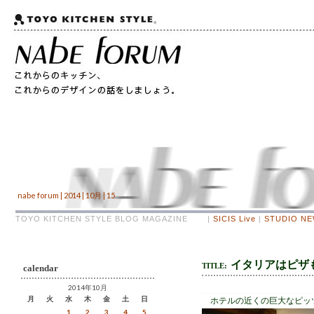
nabe forum | 2014 | 10月 | 15
TOYO KITCHEN STYLE BLOG MAGAZINE |
SICIS Live
|
STUDIO N
イタリアはピザ
TITLE:
calendar
2014年10月
月
火
水
木
金
土
日
ホテルの近くの巨大なピッ
1
2
3
4
5