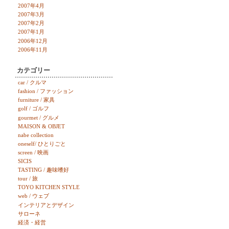
2007年4月
2007年3月
2007年2月
2007年1月
2006年12月
2006年11月
カテゴリー
car / クルマ
fashion / ファッション
furniture / 家具
golf / ゴルフ
gourmet / グルメ
MAISON & OBJET
nabe collection
oneself/ ひとりごと
screen / 映画
SICIS
TASTING / 趣味嗜好
tour / 旅
TOYO KITCHEN STYLE
web / ウェブ
インテリアとデザイン
サローネ
経済・経営