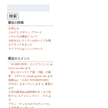
検
索:
検索
最近の投稿
お知らせ
エルデコ デザイン アワード
パラレロの構造について
大好きなレストランが白トリフを携
えてやってきました
マイブームはリュックサック
最近のコメント
「SCARECROW」というワイン
に
air
force one nike
より
「妖しのインテリア展・大阪」の風
景 ・その１
に
canada goose oslo
より
南青山に「LUCE TOYOKITCHEN
STYLE」をオープンします
に
東黒21
より
三月の講演会は福井県のタッセイ本
社で
に
エクコミュ Ｖｏｌ．０３
よ
り
アラン・デュカスがプロデュースし
た日本酒
に
nabe
より