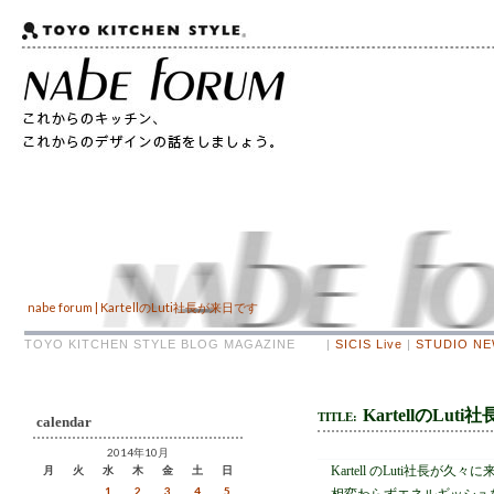
nabe forum | KartellのLuti社長が来日です
TOYO KITCHEN STYLE BLOG MAGAZINE |
SICIS Live
|
STUDIO N
KartellのLut
TITLE:
calendar
2014年10月
月
火
水
木
金
土
日
Kartell のLuti社長が
1
2
3
4
5