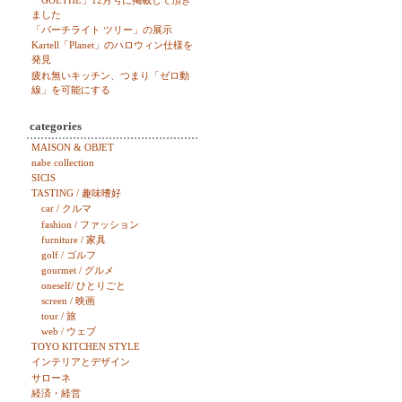
「GOETHE」12月号に掲載して頂き
ました
「パーチライト ツリー」の展示
Kartell「Planet」のハロウィン仕様を
発見
疲れ無いキッチン、つまり「ゼロ動
線」を可能にする
categories
MAISON & OBJET
nabe collection
SICIS
TASTING / 趣味嗜好
car / クルマ
fashion / ファッション
furniture / 家具
golf / ゴルフ
gourmet / グルメ
oneself/ ひとりごと
screen / 映画
tour / 旅
web / ウェブ
TOYO KITCHEN STYLE
インテリアとデザイン
サローネ
経済・経営