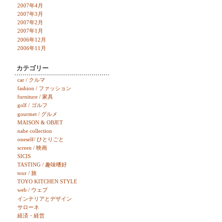
2007年4月
2007年3月
2007年2月
2007年1月
2006年12月
2006年11月
カテゴリー
car / クルマ
fashion / ファッション
furniture / 家具
golf / ゴルフ
gourmet / グルメ
MAISON & OBJET
nabe collection
oneself/ ひとりごと
screen / 映画
SICIS
TASTING / 趣味嗜好
tour / 旅
TOYO KITCHEN STYLE
web / ウェブ
インテリアとデザイン
サローネ
経済・経営