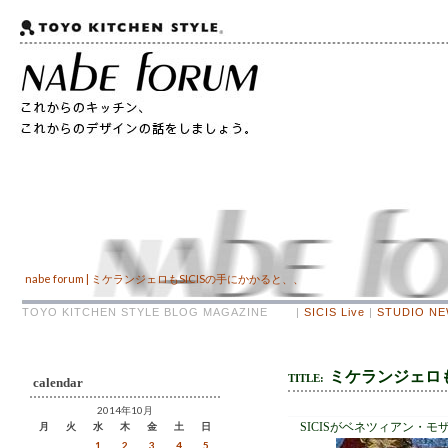
nabe forum | ミケランジェロもSICISの手にかかると、、
TOYO KITCHEN STYLE BLOG MAGAZINE |
SICIS Live
|
STUDIO N
ミケランジェロも
TITLE:
calendar
2014年10月
月
火
水
木
金
土
日
SICISがベネツィアン・
1
2
3
4
5