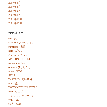
2007年4月
2007年3月
2007年2月
2007年1月
2006年12月
2006年11月
カテゴリー
car / クルマ
fashion / ファッション
furniture / 家具
golf / ゴルフ
gourmet / グルメ
MAISON & OBJET
nabe collection
oneself/ ひとりごと
screen / 映画
SICIS
TASTING / 趣味嗜好
tour / 旅
TOYO KITCHEN STYLE
web / ウェブ
インテリアとデザイン
サローネ
経済・経営