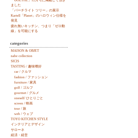
「GOETHE」12月号に掲載して頂き
ました
「パーチライト ツリー」の展示
Kartell「Planet」のハロウィン仕様を
発見
疲れ無いキッチン、つまり「ゼロ動
線」を可能にする
categories
MAISON & OBJET
nabe collection
SICIS
TASTING / 趣味嗜好
car / クルマ
fashion / ファッション
furniture / 家具
golf / ゴルフ
gourmet / グルメ
oneself/ ひとりごと
screen / 映画
tour / 旅
web / ウェブ
TOYO KITCHEN STYLE
インテリアとデザイン
サローネ
経済・経営