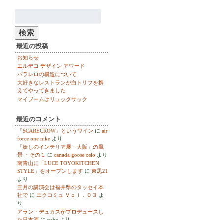
検
索:
検索
最近の投稿
お知らせ
エルデコ デザイン アワード
パラレロの構造について
大好きなレストランが白トリフを携
えてやってきました
マイブームはリュックサック
最近のコメント
「SCARECROW」というワイン
に
air
force one nike
より
「妖しのインテリア展・大阪」の風
景 ・その１
に
canada goose oslo
より
南青山に「LUCE TOYOKITCHEN
STYLE」をオープンします
に
東黒21
より
三月の講演会は福井県のタッセイ本
社で
に
エクコミュ Ｖｏｌ．０３
よ
り
アラン・デュカスがプロデュースし
た日本酒
に
nabe
より